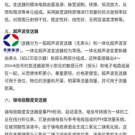
化。变送器的模块电路由基准源、脉宽调制、转换、恒流放大、反
馈和限流等单元组成。采用脉宽调特原理进行测量的优点是频率较
低，对周围元射频干扰、稳定性好、线性好、无明显温度漂移等。
五、
超声波变送器
超声波变送器分为一般超声波变送器（无表头）和一体化超声波变
送器两类，一体化超声波变送器较为常用。一体化超声波变更新器
由表头（如LCD显示器）和探头两部分组成，这种直接输出4～
20mA信号的变送器是将小型化的敏感元件（探头）和电子电路组装
在一起，从而使体积更小、重量更轻、价格更便宜。超声波变送器
可用于液位、物位的测量和开渠、明渠等流量测量，并可用于测量
距离。
六、
锑电极酸度变送器
锑电极酸度变送器是集PH检测、自动清洗、电信号转换为一体的工
业在线分析仪表，它是由锑电极与参考电极组成的PH值测量系统。
在被测酸性溶液中，由于锑电极表面会生成三氧化二锑氧化层，这
样在金属锑面与三氧化二锑之间会形成电位差。该电位差的大小取