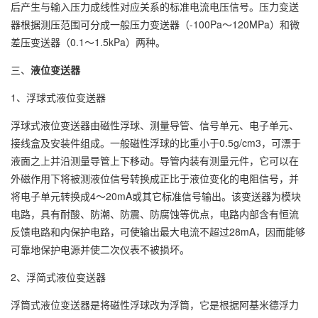
后产生与输入压力成线性对应关系的标准电流电压信号。压力变送
器根据测压范围可分成一般压力变送器（-100Pa～120MPa）和微
差压变送器（0.1～1.5kPa）两种。
三、
液位变送器
1、浮球式液位变送器
浮球式液位变送器由磁性浮球、测量导管、信号单元、电子单元、
接线盒及安装件组成。一般磁性浮球的比重小于0.5g/cm3，可漂于
液面之上并沿测量导管上下移动。导管内装有测量元件，它可以在
外磁作用下将被测液位信号转换成正比于液位变化的电阻信号，并
将电子单元转换成4～20mA或其它标准信号输出。该变送器为模块
电路，具有耐酸、防潮、防震、防腐蚀等优点，电路内部含有恒流
反馈电路和内保护电路，可使输出最大电流不超过28mA，因而能够
可靠地保护电源并使二次仪表不被损坏。
2、浮简式液位变送器
浮筒式液位变送器是将磁性浮球改为浮筒，它是根据阿基米德浮力