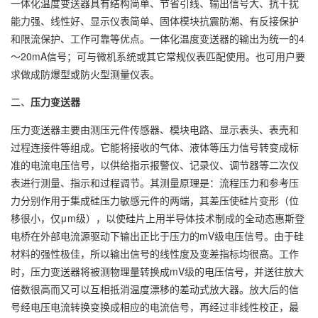
一体化温度变送器具有结构简单、节省引线、输出信号大、抗干扰
能力强、线性好、显示仪表简单、固体模块抗震防潮、有反接保护
和限流保护、工作可靠等优点。一体化温度变送器的输出为统一的4
～20mA信号；可与微机系统或其它常规仪表匹配使用。也可用户要
求做成防爆型或防火型测量仪表。
二、
压力变送器
压力变送器主要由测压元件传感器、模块电路、显示表头、表壳和
过程连接件等组成。它能将接收的气体、液体等压力信号转变成标
准的电流电压信号，以供给指示报警仪、记录仪、调节器等二次仪
表进行测量、指示和过程调节。其测量原理是：流程压力和参考压
力分别作用于集成硅压力敏感元件的两端，其差压使硅片变形（位
移很小，仅μm级），以使硅片上用半导体技术制成的全动态惠斯登
电桥在外部电流源驱动下输出正比于压力的mV级电压信号。由于硅
材料的强性极佳，所以输出信号的线性度及变差指标均很高。工作
时，压力变送器将被测物理量转换成mV级的电压信号，并送往放大
倍数很高而又可以互相抵消温度漂移的差动式放大器。放大后的信
号经电压电流转换变换成相应的电流信号，再经过非线性校正，最