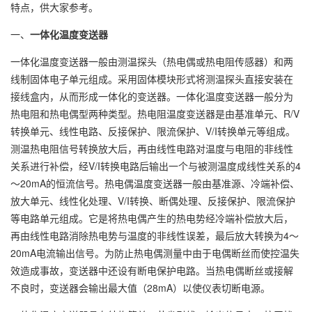
特点，供大家参考。
一、
一体化温度变送器
一体化温度变送器一般由测温探头（热电偶或热电阻传感器）和两
线制固体电子单元组成。采用固体模块形式将测温探头直接安装在
接线盒内，从而形成一体化的变送器。一体化温度变送器一般分为
热电阻和热电偶型两种类型。热电阻温度变送器是由基准单元、R/V
转换单元、线性电路、反接保护、限流保护、V/I转换单元等组成。
测温热电阻信号转换放大后，再由线性电路对温度与电阻的非线性
关系进行补偿，经V/I转换电路后输出一个与被测温度成线性关系的4
～20mA的恒流信号。热电偶温度变送器一般由基准源、冷端补偿、
放大单元、线性化处理、V/I转换、断偶处理、反接保护、限流保护
等电路单元组成。它是将热电偶产生的热电势经冷端补偿放大后，
再由线性电路消除热电势与温度的非线性误差，最后放大转换为4～
20mA电流输出信号。为防止热电偶测量中由于电偶断丝而使控温失
效造成事故，变送器中还设有断电保护电路。当热电偶断丝或接解
不良时，变送器会输出最大值（28mA）以使仪表切断电源。