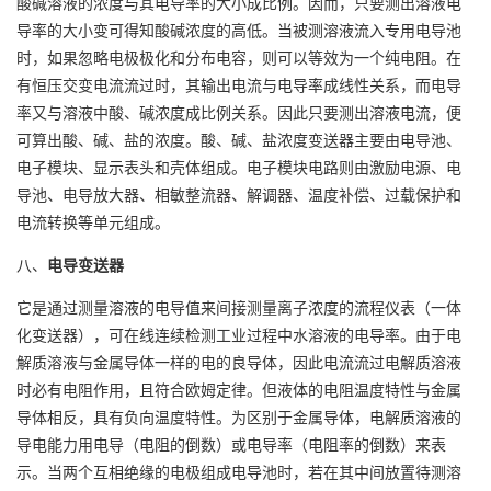
酸碱溶液的浓度与其电导率的大小成比例。因而，只要测出溶液电
导率的大小变可得知酸碱浓度的高低。当被测溶液流入专用电导池
时，如果忽略电极极化和分布电容，则可以等效为一个纯电阻。在
有恒压交变电流流过时，其输出电流与电导率成线性关系，而电导
率又与溶液中酸、碱浓度成比例关系。因此只要测出溶液电流，便
可算出酸、碱、盐的浓度。酸、碱、盐浓度变送器主要由电导池、
电子模块、显示表头和壳体组成。电子模块电路则由激励电源、电
导池、电导放大器、相敏整流器、解调器、温度补偿、过载保护和
电流转换等单元组成。
八、
电导变送器
它是通过测量溶液的电导值来间接测量离子浓度的流程仪表（一体
化变送器），可在线连续检测工业过程中水溶液的电导率。由于电
解质溶液与金属导体一样的电的良导体，因此电流流过电解质溶液
时必有电阻作用，且符合欧姆定律。但液体的电阻温度特性与金属
导体相反，具有负向温度特性。为区别于金属导体，电解质溶液的
导电能力用电导（电阻的倒数）或电导率（电阻率的倒数）来表
示。当两个互相绝缘的电极组成电导池时，若在其中间放置待测溶