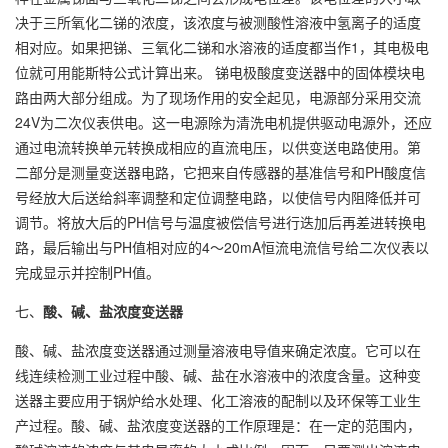
决于三所氧化二锑的浓度，该浓度与被测酸性溶液中氢离子的适度
相对应。如果把锑、三氧化二锑和水溶液的适度都当作1，其电极电
位就可用能斯特公式计算出来。 锑电极酸度变送器中的固体模块电
路由两大部分组成。为了现场作用的安全起见，电源部分采用交流
24V为二次仪表供电。这一电源除为清洗电机提供驱动电源外，还应
通过电流转换单元转换成相应的直流电压，以供变送电路使用。第
二部分是测量变送器电路，它把来自传感器的基准信号和PH酸度信
号经放大后送给斜率调整和定位调整电路，以使信号内阻降低并可
调节。将放大后的PH信号与温度被偿信号进行迭加后再差进转换电
路，最后输出与PH值相对应的4～20mA恒流电流信号给二次仪表以
完成显示并控制PH值。
七、
酸、碱、盐浓度变送器
酸、碱、盐浓度变送器通过测量溶液电导值来确定浓度。它可以在
线连续检测工业过程中酸、碱、盐在水溶液中的浓度含量。这种变
送器主要应用于锅炉给水处理、化工溶液的配制以及环保等工业生
产过程。酸、碱、盐浓度变送器的工作原理是：在一定的范围内，