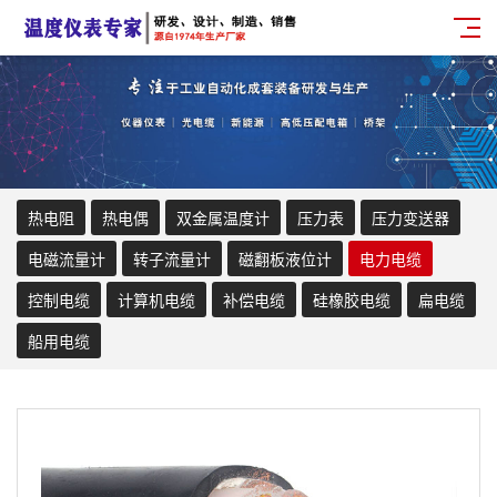
热电阻
热电偶
双金属温度计
压力表
压力变送器
电磁流量计
转子流量计
磁翻板液位计
电力电缆
控制电缆
计算机电缆
补偿电缆
硅橡胶电缆
扁电缆
船用电缆