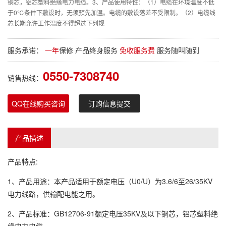
铜芯，铝芯塑料绝缘电力电缆。3、产品使用特性：（1）电缆在环境温度不低
于0℃条件下敷设时，无须预先加温。电缆的敷设落差不受限制。（2）电缆线
芯长期允许工作温度不得超过下列规
服务承诺：
一年
保修 产品终身服务
免收服务费
服务随叫随到
0550-7308740
销售热线：
QQ在线购买咨询
订购信息提交
产品描述
产品特点:
1、产品用途：本产品适用于额定电压（U0/U）为3.6/6至26/35KV
电力线路，供输配电能之用。
2、产品标准：GB12706-91额定电压35KV及以下铜芯，铝芯塑料绝