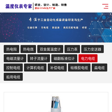
热电阻
热电偶
双金属温度计
压力表
压力变送器
电磁流量计
转子流量计
磁翻板液位计
电力电缆
控制电缆
计算机电缆
补偿电缆
硅橡胶电缆
扁电缆
船用电缆