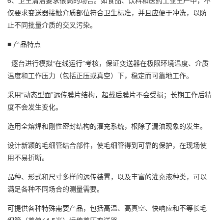
6、卫生清洁要求很高的场合。如食品、饮料和医药工业生产中，不
仅要求变送器接触介质部位符合卫生标准，并且应便于冲洗，以防
止不同批量介质的交叉污染。
■ 产品特点
逐台进行模拟“在线运行”考核，保证变送器在极限环境温度、介质
温度和工作压力（包括正压或真空）下，稳定而可靠地工作。
采用“动态型面”远传膜片结构，超载后膜片不会受损；长期工作后精
度不会发生变化。
选用全熔焊和刚性密封结构的灌充系统，根除了漏油现象的发生。
设计新颖的毛细管结合部件，使毛细管得到可靠的保护，在现场使
用不易折断。
品种、形式和尺寸多样的远传装置，以及丰富的灌充液种类，可以
满足各种不同场合的测量需要。
可提供各种特殊需要产品，包括高温、高真空、快响应和不等长毛