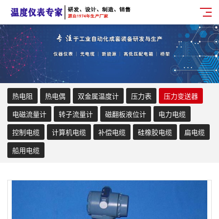
热电阻
热电偶
双金属温度计
压力表
压力变送器
电磁流量计
转子流量计
磁翻板液位计
电力电缆
控制电缆
计算机电缆
补偿电缆
硅橡胶电缆
扁电缆
船用电缆