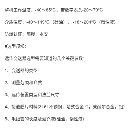
整机工作温度：-40～85℃，带数字表头-20～70℃
介质温度：-40～149℃（硅油）， -18～204℃（惰性液）
防爆认证：隔爆、本安
■选型须知：
远传变送器选型需要知道的几个关键参数：
1、变送器的类型
2、测量范围和介质
3、远传装置类型和法兰尺寸
4、接液膜片材料(316L不锈钢，哈式合金-C，蒙耐尔合金，钽)
5、毛细管的长度及灌充液(硅油，惰性液)