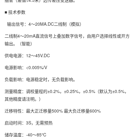
细管（差值≤4.5米）远传差压变送器。
■ 技术参数
输出信号：4～20MA.DC二线制（模拟）
二线制4～20mA直流信号上叠加数字信号，由用户选择线性或开方
输出。（智能）
供电电源：12～45V.DC
电源影响：<0.005%/V
负载影响：电源稳定时，无负载影响。
测量精度：调校量程的±0.2%，±0.25%，±0.5%（默认为±0.5%，
其他精度请注明。）
迁移特性：最大正迁移量500% 最大负迁移量600%
启动时间：3S，无需预热
储存温度：-40～85℃