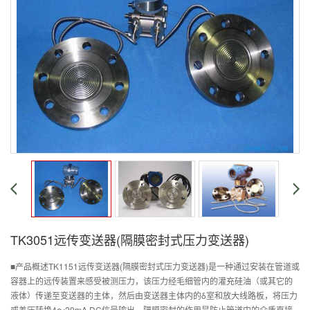
TK3051远传变送器(隔膜密封式压力变送器)
■产品概述TK1151远传变送器(隔膜密封式压力变送器)是一种通过安装在管道或
容器上的远传装置来感受被测压力，该压力经毛细管内的灌充硅油（或其它的
液体）传递至变送器的主体，然后由变送器主体内的δ室和放大线路板，将压力
或差压转换4～20mA.DC信号输出。隔膜密封的作用是防止管道中的介质直接