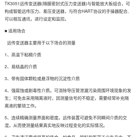
TK
30
51远传变送器(隔膜密封式压力变送器)与智能放大板组合，可
构成智能远传压力、差压变送器，与符合HART协议的手操器配合,
可以相互通讯，进行设定和监控。
■ 适用场合
远传变送器主要用于以下场合的测量
1、高温下粘稠介质
2、易结晶的介质
3、带有固体颗粒或悬浮物的沉淀性介质
4、强腐蚀或剧毒性介质。可消除导压管泄漏污染周围环境现象的发
生；可免去采用隔离液时，因测量信号的不稳定，需要经常补充隔
离液的繁琐工作。
5、连续精确测量界面和密度。远传装置可避免不同瞬间介质的交
混，从而使测量结果真实地反映过程变化的实际情况。